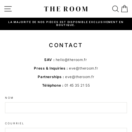
Passer
au
NAVIGATION
REC
P
contenu
LA MAJORITÉ DE NOS PIÈCES EST DISPONIBLE EXCLUSIVEMENT EN
BOUTIQUE.
Diaporama
Pause
CONTACT
SAV :
hello@theroom.fr
Press & Inquiries :
eve@theroom.fr
Partnerships :
eve@theroom.fr
Téléphone :
01 45 35 21 55
NOM
COURRIEL