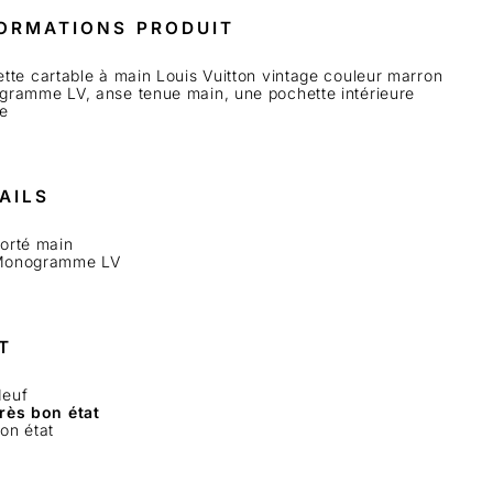
ORMATIONS PRODUIT
tte cartable à main Louis Vuitton vintage couleur marron
ramme LV, anse tenue main, une pochette intérieure
e
AILS
orté main
onogramme LV
T
euf
rès bon état
on état