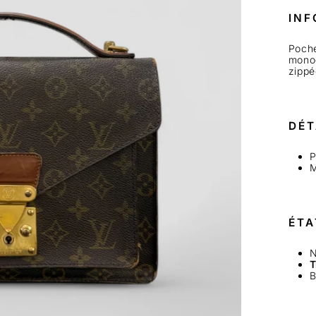
INF
Poche
monog
zippé
DÉT
P
M
ÉTA
N
T
B