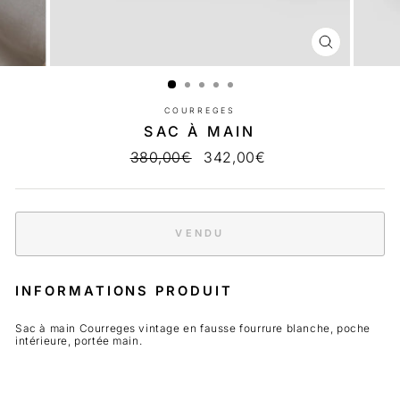
FERMER
(ESC)
COURREGES
SAC À MAIN
Prix
380,00€
Prix
342,00€
régulier
réduit
VENDU
INFORMATIONS PRODUIT
Sac à main Courreges vintage en fausse fourrure blanche, poche
intérieure, portée main.