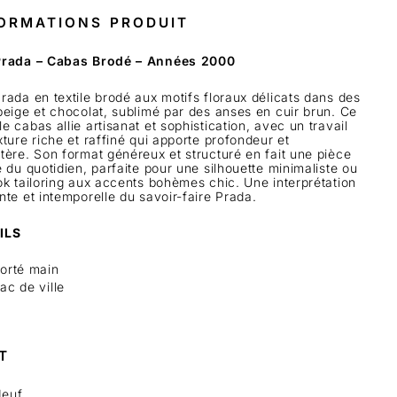
ORMATIONS PRODUIT
Prada – Cabas Brodé – Années 2000
rada en textile brodé aux motifs floraux délicats dans des
beige et chocolat, sublimé par des anses en cuir brun. Ce
e cabas allie artisanat et sophistication, avec un travail
xture riche et raffiné qui apporte profondeur et
tère. Son format généreux et structuré en fait une pièce
e du quotidien, parfaite pour une silhouette minimaliste ou
ok tailoring aux accents bohèmes chic. Une interprétation
nte et intemporelle du savoir-faire Prada.
ILS
orté main
ac de ville
T
euf