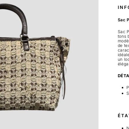
INF
Sac 
Sac P
tons 
modèl
de te
carac
idéal
un lo
éléga
DÉTA
P
S
ÉTA
N