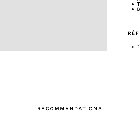
T
B
RÉF
2
RECOMMANDATIONS